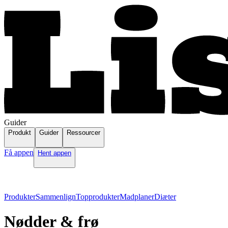
Guider
Produkt
Guider
Ressourcer
Få appen
Hent appen
Produkter
Sammenlign
Topprodukter
Madplaner
Diæter
Nødder & frø