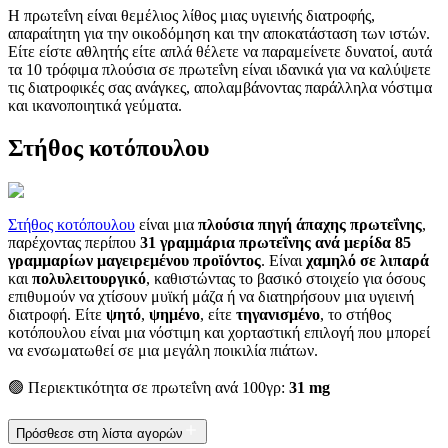
Η πρωτεΐνη είναι θεμέλιος λίθος μιας υγιεινής διατροφής,
απαραίτητη για την οικοδόμηση και την αποκατάσταση των ιστών.
Είτε είστε αθλητής είτε απλά θέλετε να παραμείνετε δυνατοί, αυτά
τα 10 τρόφιμα πλούσια σε πρωτεΐνη είναι ιδανικά για να καλύψετε
τις διατροφικές σας ανάγκες, απολαμβάνοντας παράλληλα νόστιμα
και ικανοποιητικά γεύματα.
Στήθος κοτόπουλου
Στήθος κοτόπουλου
είναι μια
πλούσια πηγή άπαχης πρωτεΐνης
,
παρέχοντας περίπου
31 γραμμάρια πρωτεΐνης ανά μερίδα 85
γραμμαρίων μαγειρεμένου προϊόντος
. Είναι
χαμηλό σε λιπαρά
και
πολυλειτουργικό
, καθιστώντας το βασικό στοιχείο για όσους
επιθυμούν να χτίσουν μυϊκή μάζα ή να διατηρήσουν μια υγιεινή
διατροφή. Είτε
ψητό
,
ψημένο
, είτε
τηγανισμένο
, το στήθος
κοτόπουλου είναι μια νόστιμη και χορταστική επιλογή που μπορεί
να ενσωματωθεί σε μια μεγάλη ποικιλία πιάτων.
🟢 Περιεκτικότητα σε πρωτεΐνη ανά 100γρ:
31 mg
Πρόσθεσε στη λίστα αγορών