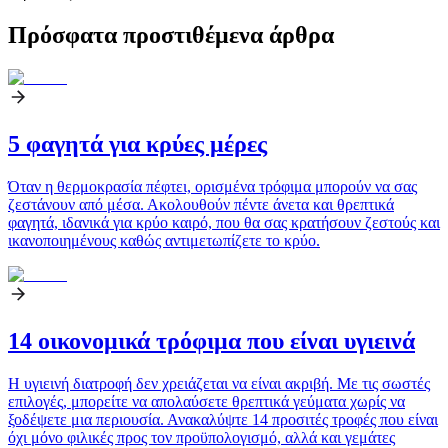
Πρόσφατα προστιθέμενα άρθρα
5 φαγητά για κρύες μέρες
Όταν η θερμοκρασία πέφτει, ορισμένα τρόφιμα μπορούν να σας
ζεστάνουν από μέσα. Ακολουθούν πέντε άνετα και θρεπτικά
φαγητά, ιδανικά για κρύο καιρό, που θα σας κρατήσουν ζεστούς και
ικανοποιημένους καθώς αντιμετωπίζετε το κρύο.
14 οικονομικά τρόφιμα που είναι υγιεινά
Η υγιεινή διατροφή δεν χρειάζεται να είναι ακριβή. Με τις σωστές
επιλογές, μπορείτε να απολαύσετε θρεπτικά γεύματα χωρίς να
ξοδέψετε μια περιουσία. Ανακαλύψτε 14 προσιτές τροφές που είναι
όχι μόνο φιλικές προς τον προϋπολογισμό, αλλά και γεμάτες