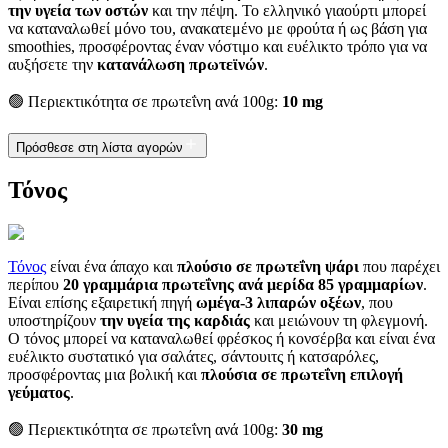
την υγεία των οστών
και την πέψη. Το ελληνικό γιαούρτι μπορεί
να καταναλωθεί μόνο του, ανακατεμένο με φρούτα ή ως βάση για
smoothies, προσφέροντας έναν νόστιμο και ευέλικτο τρόπο για να
αυξήσετε την
κατανάλωση πρωτεϊνών
.
🟢 Περιεκτικότητα σε πρωτεΐνη ανά 100g:
10 mg
Πρόσθεσε στη λίστα αγορών
Τόνος
Τόνος
είναι ένα άπαχο και
πλούσιο σε πρωτεΐνη ψάρι
που παρέχει
περίπου
20 γραμμάρια πρωτεΐνης ανά μερίδα 85 γραμμαρίων
.
Είναι επίσης εξαιρετική πηγή
ωμέγα-3 λιπαρών οξέων
, που
υποστηρίζουν
την υγεία της καρδιάς
και μειώνουν τη φλεγμονή.
Ο τόνος μπορεί να καταναλωθεί φρέσκος ή κονσέρβα και είναι ένα
ευέλικτο συστατικό για σαλάτες, σάντουιτς ή κατσαρόλες,
προσφέροντας μια βολική και
πλούσια σε πρωτεΐνη επιλογή
γεύματος
.
🟢 Περιεκτικότητα σε πρωτεΐνη ανά 100g:
30 mg