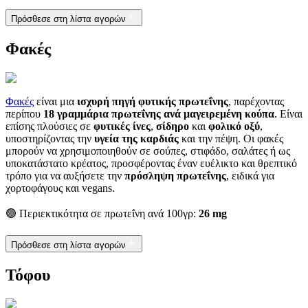
Πρόσθεσε στη λίστα αγορών
Φακές
Φακές
είναι μια
ισχυρή πηγή φυτικής πρωτεΐνης
, παρέχοντας
περίπου
18 γραμμάρια πρωτεΐνης ανά μαγειρεμένη κούπα
. Είναι
επίσης πλούσιες σε
φυτικές ίνες
,
σίδηρο
και
φολικό οξύ
,
υποστηρίζοντας την
υγεία της καρδιάς
και την πέψη. Οι φακές
μπορούν να χρησιμοποιηθούν σε σούπες, στιφάδο, σαλάτες ή ως
υποκατάστατο κρέατος, προσφέροντας έναν ευέλικτο και θρεπτικό
τρόπο για να αυξήσετε την
πρόσληψη πρωτεΐνης
, ειδικά για
χορτοφάγους και vegans.
🟢 Περιεκτικότητα σε πρωτεΐνη ανά 100γρ:
26 mg
Πρόσθεσε στη λίστα αγορών
Τόφου