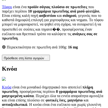
Τόφου
είναι ένα
προϊόν σόγιας πλούσιο σε πρωτεΐνες
που
παρέχει περίπου
10 γραμμάρια πρωτεΐνης ανά μισό φλιτζάνι
.
Είναι επίσης καλή πηγή
ασβεστίου
και
σιδηρού
, γεγονός που το
καθιστά δημοφιλή επιλογή για χορτοφάγους και vegans. Το τόφου
μπορεί να μαριναριστεί, να ψηθεί στη σχάρα, να σοταριστεί ή να
προστεθεί σε σούπες και τηγανιτ��, προσφέροντας έναν
ευέλικτο και θρεπτικό τρόπο να καλύψετε τις
ανάγκες σας σε
πρωτεΐνη
.
🟢 Περιεκτικότητα σε πρωτεΐνη ανά 100g:
16 mg
Πρόσθεσε στη λίστα αγορών
Κινόα
Κινόα
είναι ένα μοναδικό δημητριακό που αποτελεί
πλήρη
πρωτεΐνη
, προσφέροντας περίπου
8 γραμμάρια πρωτεΐνης ανά
μαγειρεμένη κούπα
. Περιέχει όλα τα εννέα απαραίτητα αμινοξέα
και είναι επίσης πλούσιο σε
φυτικές ίνες
,
μαγνήσιο
και
αντιοξειδωτικά
. Η κινόα είναι ένα ευέλικτο και χωρίς γλουτένη