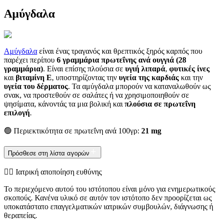
Αμύγδαλα
Αμύγδαλα
είναι ένας τραγανός και θρεπτικός ξηρός καρπός που
παρέχει περίπου
6 γραμμάρια πρωτεΐνης ανά ουγγιά (28
γραμμάρια)
. Είναι επίσης πλούσια σε
υγιή λιπαρά
,
φυτικές ίνες
και
βιταμίνη Ε
, υποστηρίζοντας την
υγεία της καρδιάς
και την
υγεία του δέρματος
. Τα αμύγδαλα μπορούν να καταναλωθούν ως
σνακ, να προστεθούν σε σαλάτες ή να χρησιμοποιηθούν σε
ψησίματα, κάνοντάς τα μια βολική και
πλούσια σε πρωτεΐνη
επιλογή
.
🟢 Περιεκτικότητα σε πρωτεΐνη ανά 100γρ:
21 mg
Πρόσθεσε στη λίστα αγορών
👨‍⚕️️ Ιατρική αποποίηση ευθύνης
Το περιεχόμενο αυτού του ιστότοπου είναι μόνο για ενημερωτικούς
σκοπούς. Κανένα υλικό σε αυτόν τον ιστότοπο δεν προορίζεται ως
υποκατάστατο επαγγελματικών ιατρικών συμβουλών, διάγνωσης ή
θεραπείας.