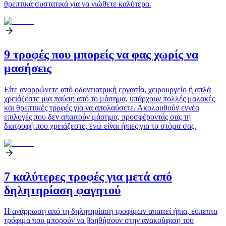
θρεπτικά συστατικά για να νιώθετε καλύτερα.
9 τροφές που μπορείς να φας χωρίς να
μασήσεις
Είτε αναρρώνετε από οδοντιατρική εργασία, χειρουργείο ή απλά
χρειάζεστε μια παύση από το μάσημα, υπάρχουν πολλές μαλακές
και θρεπτικές τροφές για να απολαύσετε. Ακολουθούν εννέα
επιλογές που δεν απαιτούν μάσημα, προσφέροντάς σας τη
διατροφή που χρειάζεστε, ενώ είναι ήπιες για το στόμα σας.
7 καλύτερες τροφές για μετά από
δηλητηρίαση φαγητού
Η ανάρρωση από τη δηλητηρίαση τροφίμων απαιτεί ήπια, εύπεπτα
τρόφιμα που μπορούν να βοηθήσουν στην ανακούφιση του