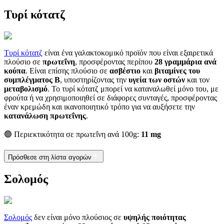
Τυρί κότατζ
Τυρί κότατζ
είναι ένα γαλακτοκομικό προϊόν που είναι εξαιρετικά
πλούσιο σε
πρωτεΐνη
, προσφέροντας περίπου
28 γραμμάρια ανά
κούπα
. Είναι επίσης πλούσιο σε
ασβέστιο
και
βιταμίνες του
συμπλέγματος B
, υποστηρίζοντας την
υγεία των οστών
και τον
μεταβολισμό
. Το τυρί κότατζ μπορεί να καταναλωθεί μόνο του, με
φρούτα ή να χρησιμοποιηθεί σε διάφορες συνταγές, προσφέροντας
έναν κρεμώδη και ικανοποιητικό τρόπο για να αυξήσετε την
κατανάλωση πρωτεΐνης
.
🟢 Περιεκτικότητα σε πρωτεΐνη ανά 100g:
11 mg
Πρόσθεσε στη λίστα αγορών
Σολομός
Σολομός
δεν είναι μόνο πλούσιος σε
υψηλής ποιότητας