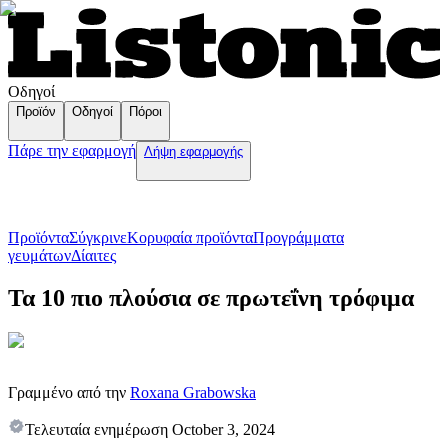
Οδηγοί
Προϊόν
Οδηγοί
Πόροι
Πάρε την εφαρμογή
Λήψη εφαρμογής
Προϊόντα
Σύγκρινε
Κορυφαία προϊόντα
Пρογράμματα
γευμάτων
Δίαιτες
Τα 10 πιο πλούσια σε πρωτεΐνη τρόφιμα
Γραμμένο από την
Roxana Grabowska
Τελευταία ενημέρωση
October 3, 2024