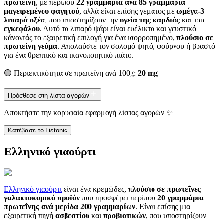
πρωτεΐνη
, με περίπου
22 γραμμάρια ανά 85 γραμμάρια
μαγειρεμένου φαγητού
, αλλά είναι επίσης γεμάτος με
ωμέγα-3
λιπαρά οξέα
, που υποστηρίζουν την
υγεία της καρδιάς
και του
εγκεφάλου
. Αυτό το λιπαρό ψάρι είναι ευέλικτο και γευστικό,
κάνοντάς το εξαιρετική επιλογή για ένα ισορροπημένο,
πλούσιο σε
πρωτεΐνη γεύμα
. Απολαύστε τον σολομό ψητό, φούρνου ή βραστό
για ένα θρεπτικό και ικανοποιητικό πιάτο.
🟢 Περιεκτικότητα σε πρωτεΐνη ανά 100g:
20 mg
Πρόσθεσε στη λίστα αγορών
Αποκτήστε την κορυφαία εφαρμογή λίστας αγορών ✨
Κατέβασε το Listonic
Ελληνικό γιαούρτι
Ελληνικό γιαούρτι
είναι ένα κρεμώδες,
πλούσιο σε πρωτεΐνες
γαλακτοκομικό προϊόν
που προσφέρει περίπου
20 γραμμάρια
πρωτεΐνης ανά μερίδα 200 γραμμαρίων
. Είναι επίσης μια
εξαιρετική πηγή
ασβεστίου
και
προβιοτικών
, που υποστηρίζουν