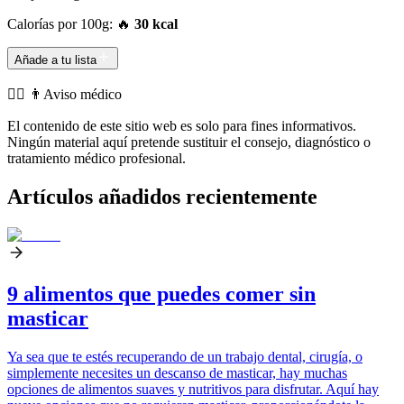
Calorías por 100g: 🔥
30 kcal
Añade a tu lista
👨‍⚕️️ 👨Aviso médico
El contenido de este sitio web es solo para fines informativos.
Ningún material aquí pretende sustituir el consejo, diagnóstico o
tratamiento médico profesional.
Artículos añadidos recientemente
9 alimentos que puedes comer sin
masticar
Ya sea que te estés recuperando de un trabajo dental, cirugía, o
simplemente necesites un descanso de masticar, hay muchas
opciones de alimentos suaves y nutritivos para disfrutar. Aquí hay