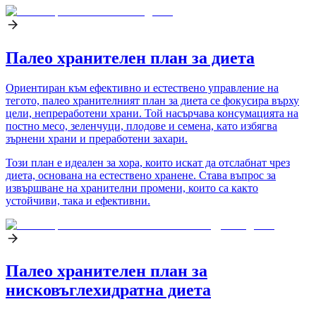
Палео хранителен план за диета
Ориентиран към ефективно и естествено управление на
тегото, палео хранителният план за диета се фокусира върху
цели, непреработени храни. Той насърчава консумацията на
постно месо, зеленчуци, плодове и семена, като избягва
зърнени храни и преработени захари.
Този план е идеален за хора, които искат да отслабнат чрез
диета, основана на естествено хранене. Става въпрос за
извършване на хранителни промени, които са както
устойчиви, така и ефективни.
Палео хранителен план за
нисковъглехидратна диета