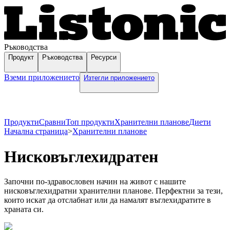
Ръководства
Продукт
Ръководства
Ресурси
Вземи приложението
Изтегли приложението
Продукти
Сравни
Топ продукти
Хранителни планове
Диети
Начална страница
>
Хранителни планове
Hисковъглехидратен
Започни по-здравословен начин на живот с нашите
нисковъглехидратни хранителни планове. Перфектни за тези,
които искат да отслабнат или да намалят въглехидратите в
храната си.