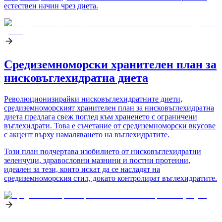
естествен начин чрез диета.
Средиземноморски хранителен план за
нисковъглехидратна диета
Революционизирайки нисковъглехидратните диети,
средиземноморският хранителен план за нисковъглехидратна
диета предлага свеж поглед към храненето с ограничени
въглехидрати. Това е съчетание от средиземноморски вкусове
с акцент върху намаляването на въглехидратите.
Този план подчертава изобилието от нисковъглехидратни
зеленчуци, здравословни мазнини и постни протеини,
идеален за тези, които искат да се насладят на
средиземноморския стил, докато контролират въглехидратите.