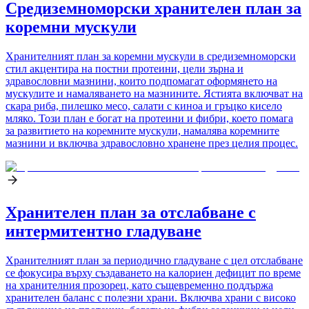
Средиземноморски хранителен план за
коремни мускули
Хранителният план за коремни мускули в средиземноморски
стил акцентира на постни протеини, цели зърна и
здравословни мазнини, които подпомагат оформянето на
мускулите и намаляването на мазнините. Ястията включват на
скара риба, пилешко месо, салати с киноа и гръцко кисело
мляко. Този план е богат на протеини и фибри, което помага
за развитието на коремните мускули, намалява коремните
мазнини и включва здравословно хранене през целия процес.
Хранителен план за отслабване с
интермитентно гладуване
Хранителният план за периодично гладуване с цел отслабване
се фокусира върху създаването на калориен дефицит по време
на хранителния прозорец, като същевременно поддържа
хранителен баланс с полезни храни. Включва храни с високо