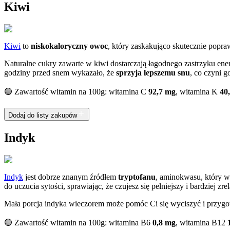
Kiwi
Kiwi
to
niskokaloryczny owoc
, który zaskakująco skutecznie popr
Naturalne cukry zawarte w kiwi dostarczają łagodnego zastrzyku en
godziny przed snem wykazało, że
sprzyja lepszemu snu
, co czyni 
🟢 Zawartość witamin na 100g: witamina C
92,7 mg
, witamina K
40
Dodaj do listy zakupów
Indyk
Indyk
jest dobrze znanym źródłem
tryptofanu
, aminokwasu, który 
do uczucia sytości, sprawiając, że czujesz się pełniejszy i bardziej z
Mała porcja indyka wieczorem może pomóc Ci się wyciszyć i przygot
🟢 Zawartość witamin na 100g: witamina B6
0,8 mg
, witamina B12