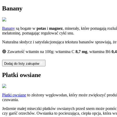
Banany
Banany
są bogate w
potas
i
magnez
, minerały, które pomagają rozlu
melatoninę, pomagając regulować cykl snu.
Naturalna słodycz i satysfakcjonująca tekstura bananów sprawiają, ż
🟢 Zawartość witamin na 100g: witamina C
8,7 mg
, witamina B6
0,
Dodaj do listy zakupów
Płatki owsiane
Płatki owsiane
to złożony węglowodan, który może zwiększyć produ
czuwania.
Jedzenie małej miseczki płatków owsianych przed snem może pomóc p
czy garść orzechów. Owsianka to pocieszająca, ciepła opcja, która w