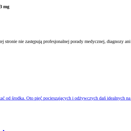
.3 mg
tej stronie nie zastępują profesjonalnej porady medycznej, diagnozy ani
ć od środka. Oto pięć pocieszających i odżywczych dań idealnych na zi