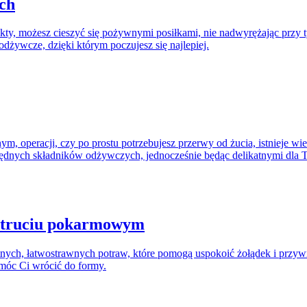
ch
ukty, możesz cieszyć się pożywnymi posiłkami, nie nadwyrężając prz
i odżywcze, dzięki którym poczujesz się najlepiej.
ym, operacji, czy po prostu potrzebujesz przerwy od żucia, istnieje w
zbędnych składników odżywczych, jednocześnie będąc delikatnymi dla T
zatruciu pokarmowym
h, łatwostrawnych potraw, które pomogą uspokoić żołądek i przywróci
móc Ci wrócić do formy.