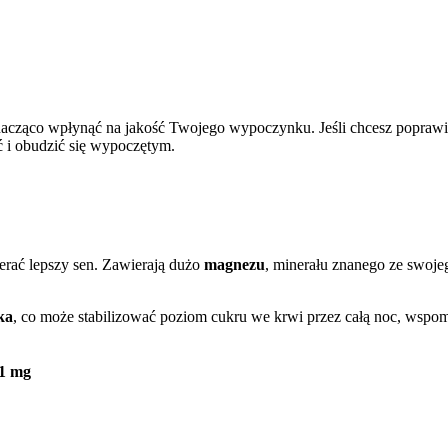
znacząco wpłynąć na jakość Twojego wypoczynku. Jeśli chcesz poprawi
ć i obudzić się wypoczętym.
erać lepszy sen. Zawierają dużo
magnezu
, minerału znanego ze swoj
ka
, co może stabilizować poziom cukru we krwi przez całą noc, wsp
,1 mg