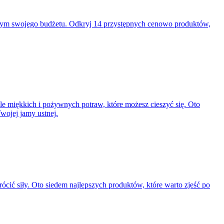
y tym swojego budżetu. Odkryj 14 przystępnych cenowo produktów,
iele miękkich i pożywnych potraw, które możesz cieszyć się. Oto
wojej jamy ustnej.
ć siły. Oto siedem najlepszych produktów, które warto zjeść po