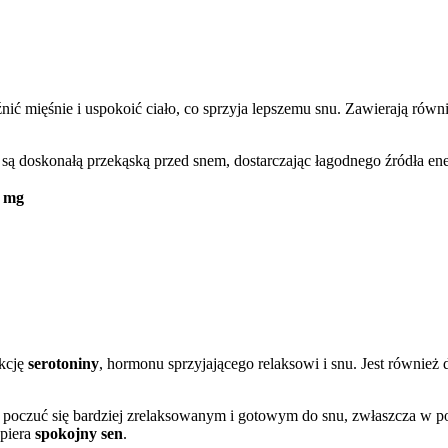
źnić mięśnie i uspokoić ciało, co sprzyja lepszemu snu. Zawierają równ
e są doskonałą przekąską przed snem, dostarczając łagodnego źródła en
4 mg
kcję
serotoniny
, hormonu sprzyjającego relaksowi i snu. Jest równie
oczuć się bardziej zrelaksowanym i gotowym do snu, zwłaszcza w poł
spiera
spokojny sen
.