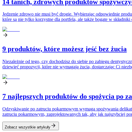
14 tanich, zdrowych produktów spożywczy
Jedzenie zdrowo nie musi być drogie. Wybierając odpowiednie prod
które są nie tylko korzystne dla portfela, ale także bogate w składnik
9 produktów, które możesz jeść bez żucia
Niezależnie od tego, czy dochodzisz do siebie po zabiegu dentystyczn
dziewięć propozycji, które nie wymagają żucia, dostarczając Ci nie
7 najlepszych produktów do spożycia po 
Odzyskiwanie po zatruciu pokarmowym wymaga spożywania delikatnyc
zatruciu pokarmowym, zaprojektowanych tak, aby jak najszybciej po
Zobacz wszystkie artykuły