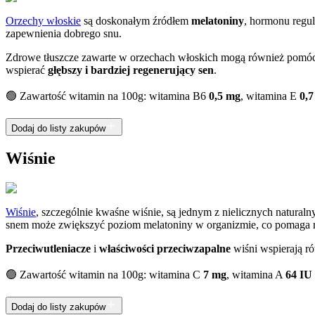
Orzechy włoskie
są doskonałym źródłem
melatoniny
, hormonu regul
zapewnienia dobrego snu.
Zdrowe tłuszcze zawarte w orzechach włoskich mogą również pomóc
wspierać
głębszy i bardziej regenerujący sen
.
🟢 Zawartość witamin na 100g: witamina B6
0,5 mg
, witamina E
0,
Dodaj do listy zakupów
Wiśnie
Wiśnie
, szczególnie kwaśne wiśnie, są jednym z nielicznych naturaln
snem może zwiększyć poziom melatoniny w organizmie, co pomaga r
Przeciwutleniacze
i
właściwości przeciwzapalne
wiśni wspierają ró
🟢 Zawartość witamin na 100g: witamina C
7 mg
, witamina A
64 IU
Dodaj do listy zakupów