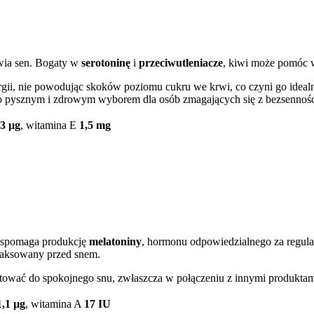
awia sen. Bogaty w
serotoninę
i
przeciwutleniacze
, kiwi może pomóc w 
ergii, nie powodując skoków poziomu cukru we krwi, co czyni go idea
go pysznym i zdrowym wyborem dla osób zmagających się z bezsennośc
,3 µg
, witamina E
1,5 mg
wspomaga produkcję
melatoniny
, hormonu odpowiedzialnego za regula
relaksowany przed snem.
ować do spokojnego snu, zwłaszcza w połączeniu z innymi produktami 
1,1 µg
, witamina A
17 IU