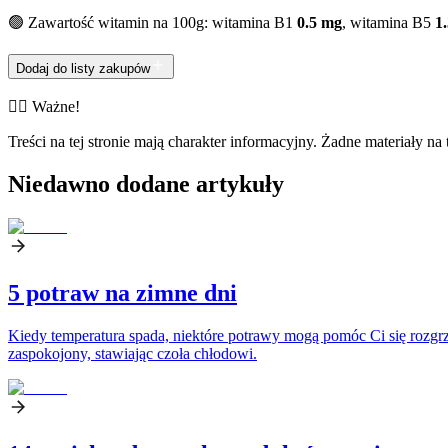
🟢 Zawartość witamin na 100g: witamina B1
0.5 mg
, witamina B5
1
Dodaj do listy zakupów
👨‍⚕️️ Ważne!
Treści na tej stronie mają charakter informacyjny. Żadne materiały na 
Niedawno dodane artykuły
5 potraw na zimne dni
Kiedy temperatura spada, niektóre potrawy mogą pomóc Ci się rozgrza
zaspokojony, stawiając czoła chłodowi.