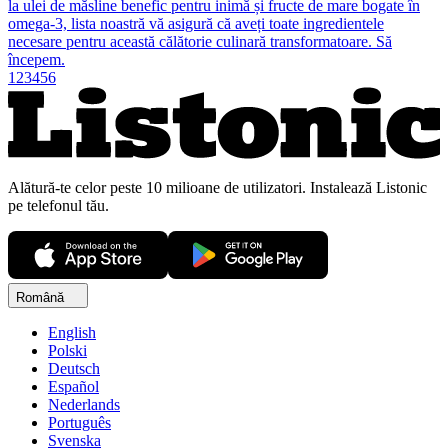
la ulei de măsline benefic pentru inimă și fructe de mare bogate în
omega-3, lista noastră vă asigură că aveți toate ingredientele
necesare pentru această călătorie culinară transformatoare. Să
începem.
1
2
3
4
5
6
Alătură-te celor peste 10 milioane de utilizatori. Instalează Listonic
pe telefonul tău.
Română
English
Polski
Deutsch
Español
Nederlands
Português
Svenska