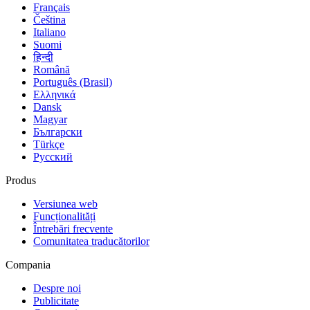
Français
Čeština
Italiano
Suomi
हिन्दी
Română
Português (Brasil)
Ελληνικά
Dansk
Magyar
Български
Türkçe
Русский
Produs
Versiunea web
Funcționalități
Întrebări frecvente
Comunitatea traducătorilor
Compania
Despre noi
Publicitate