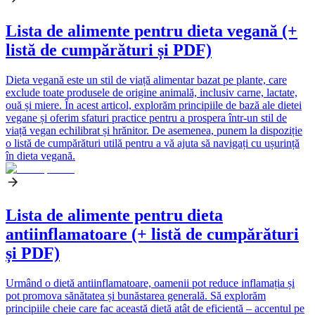
Lista de alimente pentru dieta vegană (+
listă de cumpărături și PDF)
Dieta vegană este un stil de viață alimentar bazat pe plante, care
exclude toate produsele de origine animală, inclusiv carne, lactate,
ouă și miere. În acest articol, explorăm principiile de bază ale dietei
vegane și oferim sfaturi practice pentru a prospera într-un stil de
viață vegan echilibrat și hrănitor. De asemenea, punem la dispoziție
o listă de cumpărături utilă pentru a vă ajuta să navigați cu ușurință
în dieta vegană.
Lista de alimente pentru dieta
antiinflamatoare (+ listă de cumpărături
și PDF)
Urmând o dietă antiinflamatoare, oamenii pot reduce inflamația și
pot promova sănătatea și bunăstarea generală. Să explorăm
principiile cheie care fac această dietă atât de eficientă – accentul pe