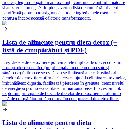
fructe și legume bogate în antioxidanți, condimente antiinflamatoare
și acizi grași omega-3. În plus, avem o listă de cumpărături atent
planificată pentru a te asigura că ai toate ingredientele esențiale
pentru a începe această călătorie transformatoare.
Lista de alimente pentru dieta detox (+
listă de cumpărături și PDF)
Deși dietele de detoxifiere pot varia, ele implică de obicei consumul
unor produse specifice (în principal alimente neprocesate și
sănătoase) în timp ce se evită sau se limitează altele. Susținătorii
dietelor de detoxifiere afirmă că acestea ajută la eliminarea toxinelor,
îmbunătățesc digestia, facilitează pierderea în greutate, cresc nivelul
de energie și promovează obiceiuri mai sănătoase. În acest articol,
explorăm principiile de bază ale dietelor de detoxifiere și oferim o
listă de cumpărături utilă pentru a începe procesul de detoxifiere.
Lista de alimente pentru dieta