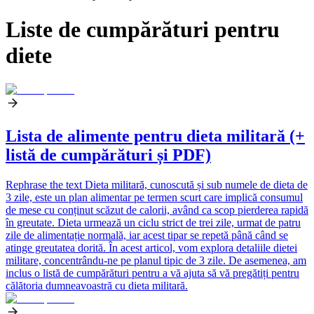
Liste de cumpărături pentru
diete
Lista de alimente pentru dieta militară (+
listă de cumpărături și PDF)
Rephrase the text Dieta militară, cunoscută și sub numele de dieta de
3 zile, este un plan alimentar pe termen scurt care implică consumul
de mese cu conținut scăzut de calorii, având ca scop pierderea rapidă
în greutate. Dieta urmează un ciclu strict de trei zile, urmat de patru
zile de alimentație normală, iar acest tipar se repetă până când se
atinge greutatea dorită. În acest articol, vom explora detaliile dietei
militare, concentrându-ne pe planul tipic de 3 zile. De asemenea, am
inclus o listă de cumpărături pentru a vă ajuta să vă pregătiți pentru
călătoria dumneavoastră cu dieta militară.