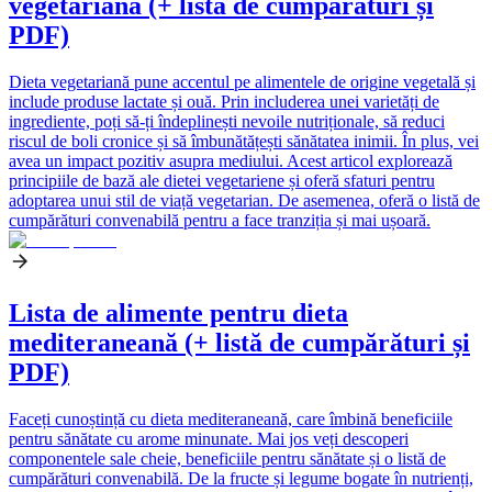
vegetariană (+ listă de cumpărături și
PDF)
Dieta vegetariană pune accentul pe alimentele de origine vegetală și
include produse lactate și ouă. Prin includerea unei varietăți de
ingrediente, poți să-ți îndeplinești nevoile nutriționale, să reduci
riscul de boli cronice și să îmbunătățești sănătatea inimii. În plus, vei
avea un impact pozitiv asupra mediului. Acest articol explorează
principiile de bază ale dietei vegetariene și oferă sfaturi pentru
adoptarea unui stil de viață vegetarian. De asemenea, oferă o listă de
cumpărături convenabilă pentru a face tranziția și mai ușoară.
Lista de alimente pentru dieta
mediteraneană (+ listă de cumpărături și
PDF)
Faceți cunoștință cu dieta mediteraneană, care îmbină beneficiile
pentru sănătate cu arome minunate. Mai jos veți descoperi
componentele sale cheie, beneficiile pentru sănătate și o listă de
cumpărături convenabilă. De la fructe și legume bogate în nutrienți,