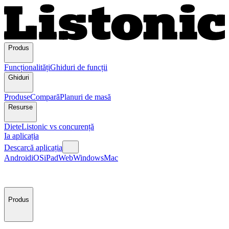
Produs
Funcționalități
Ghiduri de funcții
Ghiduri
Produse
Compară
Planuri de masă
Resurse
Diete
Listonic vs concurență
Ia aplicația
Descarcă aplicația
Android
iOS
iPad
Web
Windows
Mac
Produs