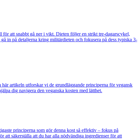
ör att snabbt gå ner i vikt. Dieten följer en strikt tre-dagarscykel,
gå in på detaljerna kring militärdieten och fokusera på dess typiska 3-
n här artikeln utforskar vi de grundläggande principerna för vegansk
t hjälpa dig navigera den veganska kosten med lätthet.
igaste principerna som gör denna kost så effektiv – fokus på
att säkerställa att du har alla nödvändiga ingredienser för att