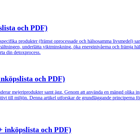
slista och PDF)
 specifika produkter (främst oprocessade och hälsosamma livsmedel) sa
matsmältningen, underlätta viktminskning, öka energinivåerna och främja 
arta din detoxprocess.
 inköpslista och PDF)
uderar mejeriprodukter samt ägg. Genom att använda en mängd olika ing
vt till miljön. Denna artikel utforskar de grundläggande principerna för 
+ inköpslista och PDF)