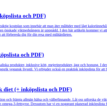
nköpslista och PDF)
ktig kostplan som innebär att man äter måltider med lågt kaloriinnehåll f
den önskade viktnedgången är uppnådd. I den här artikeln kommer vi att 
 att förbereda dig för din resa med militärdieten.
köpslista och PDF)
aliska produkter, inklusive kött, mejeriprodukter, ägg och honung. I de
ngsrik vegansk livsstil. Vi erbjuder också en praktisk inköpslista för at
k diet (+ inköpslista och PDF)
on och främja allmän hälsa och välbefinnande. Låt oss utforska de vikt
 omega-3-fettsyror. Dessutom har vi en noggrant planerad inköpslista för 