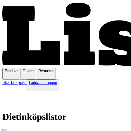
Produkt
Guider
Resurser
Skaffa appen
Ladda ner appen
Dietinköpslistor