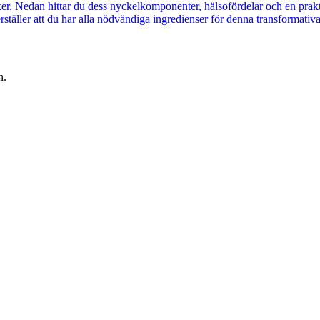
. Nedan hittar du dess nyckelkomponenter, hälsofördelar och en praktisk
rställer att du har alla nödvändiga ingredienser för denna transformativa 
n.