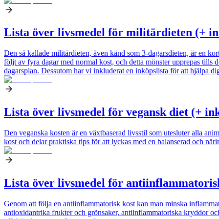
Lista över livsmedel för militärdieten (+ i
Den så kallade militärdieten, även känd som 3-dagarsdieten, är en kortsi
följt av fyra dagar med normal kost, och detta mönster upprepas tills 
dagarsplan. Dessutom har vi inkluderat en inköpslista för att hjälpa dig
Lista över livsmedel för vegansk diet (+ in
Den veganska kosten är en växtbaserad livsstil som utesluter alla anim
kost och delar praktiska tips för att lyckas med en balanserad och näri
Lista över livsmedel för antiinflammatoris
Genom att följa en antiinflammatorisk kost kan man minska inflammati
antioxidantrika frukter och grönsaker, antiinflammatoriska kryddor och