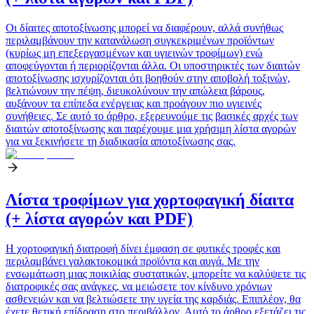
Οι δίαιτες αποτοξίνωσης μπορεί να διαφέρουν, αλλά συνήθως
περιλαμβάνουν την κατανάλωση συγκεκριμένων προϊόντων
(κυρίως μη επεξεργασμένων και υγιεινών τροφίμων) ενώ
αποφεύγονται ή περιορίζονται άλλα. Οι υποστηρικτές των διαιτών
αποτοξίνωσης ισχυρίζονται ότι βοηθούν στην αποβολή τοξινών,
βελτιώνουν την πέψη, διευκολύνουν την απώλεια βάρους,
αυξάνουν τα επίπεδα ενέργειας και προάγουν πιο υγιεινές
συνήθειες. Σε αυτό το άρθρο, εξερευνούμε τις βασικές αρχές των
διαιτών αποτοξίνωσης και παρέχουμε μια χρήσιμη λίστα αγορών
για να ξεκινήσετε τη διαδικασία αποτοξίνωσης σας.
Λίστα τροφίμων για χορτοφαγική δίαιτα
(+ λίστα αγορών και PDF)
Η χορτοφαγική διατροφή δίνει έμφαση σε φυτικές τροφές και
περιλαμβάνει γαλακτοκομικά προϊόντα και αυγά. Με την
ενσωμάτωση μιας ποικιλίας συστατικών, μπορείτε να καλύψετε τις
διατροφικές σας ανάγκες, να μειώσετε τον κίνδυνο χρόνιων
ασθενειών και να βελτιώσετε την υγεία της καρδιάς. Επιπλέον, θα
έχετε θετική επίδραση στο περιβάλλον. Αυτό το άρθρο εξετάζει τις