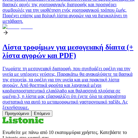
βασικές αρχές της χορτοφαγικής διατροφής και προσφέρει
συμβουλές για την υιοθέτηση ενός χορτοφαγικού τρόπου ζωής.
Παρέχει επίσης μια βολική λίστα αγορών για να διευκολύνει τη
μετάβαση.
Λίστα τροφίμων για μεσογειακή δίαιτα (+
λίστα αγορών και PDF)
Γνωρίστε τη μεσογειακή διατροφή, που συνδυάζει οφέλη για την
υγεία με υπέροχες γεύσεις. Παρακάτω θα ανακαλύψετε τα βασικά
της στοιχεία, τα οφέλη για την υγεία και μια πρακτική λίστα
αγορών. Από θρεπτικά φρούτα και λαχανικά μέχρι
καρδιοπροστατευτικό ελαιόλαδο και θαλασσινά πλούσια σε
ωμέγα-3, η λίστα μας εξασφαλίζει ότι έχετε όλα τα απαραίτητα
συστατικά για αυτό το μεταμορφωτικό γαστρονομικό ταξίδι. Ας
ξεκινήσουμε.
Προηγούμενο
Επόμενο
Ενωθείτε με πάνω από 10 εκατομμύρια χρήστες. Κατεβάστε το
Listonic στο κινητό σας.