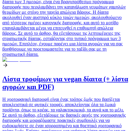
δίαιτα των 3 ημερών, είναι ένα βραχυπρόθεσμο πρόγραμμα
διατροφής που περιλαμβάνει την κατανάλωση γευμάτων χαμηλών
θερμίδων με στόχο την ταχεία απώλεια βάρους. Η δίαιτα
ακολουθεί έναν αυστηρό κύκλο τριών ημερών, ακολουθούμενο
από τέσσερις ημέρες κανονικής διατροφής, και αυτό το μοτίβο
επαναλαμβάνεται μέχρι να επιτευχθεί η επιθυμητή απώλεια
βάρους. Σε αυτό το άρθρο, θα εξετάσουμε τις λεπτομέρειες της
στρατιωτικής δίαιτας, εστιάζοντας στο τυπικό πρόγραμμα των 3
ημερών. Επιπλέον, έχουμε παρέχει μια λίστα αγορών για να σας
βοηθήσουμε να προετοιμαστείτε για το ταξίδι σας με τη
στρατιωτική δίαιτα.
Λίστα τροφίμων για vegan δίαιτα (+ λίστα
αγορών και PDF)
Η χορτοφαγική διατροφή είναι ένας τρόπος ζωής που βασίζεται
αποκλειστικά σε φυτικές τροφές, αποκλείοντας όλα τα ζωικά
προϊόντα, όπως το κρέας, τα γαλακτοκομικά, τα αυγά και το μέλι.
Σε αυτό το άρθρο, εξετάζουμε τις βασικές αρχές της χορτοφαγικής
διατροφής και μοιραζόμαστε πρακτικές συμβουλές για να
ευδοκιμήσετε σε έναν ισορροπημένο και θρεπτικό χορτοφαγικό
τρόπο ζωής. Επίσης, παρέχουμε μια χρήσιμη λίστα αγορών για να