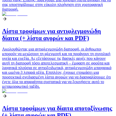
σας υποστηρίξουμε στην εύκολη πλοήγηση στη χορτοφαγική
διατροφή.
Λίστα τροφίμων για αντιφλεγμονώδη
δίαιτα (+ λίστα αγορών και PDF)
Ακολουθώντας μια αντιφλεγμονώδη διατροφή, οι άνθρωποι
μπορούν να μειώσουν τη φλεγμονή και να προάγουν τη συνολική
υγεία και ευεξία. Ας εξετάσουμε τις βασικές αρχές που κάνουν
αυτή τη διατροφή τόσο αποτελεσματική – έμφαση σε φρούτα και
λαχανικά πλούσια σε αντιοξειδωτικά, αντιφλεγμονώδη μπαχαρικά
και ωμέγα-3 λιπαρά οξέα. Επιπλέον, έχουμε ετοιμάσει μια
προσεκτικά σχεδιασμένη λίστα αγορών για να διασφαλίσουμε ότι
έχετε όλα τα απαραίτητα συστατικά για να ξεκινήσετε αυτό το
μεταμορφωτικό ταξίδι.
Λίστα τροφίμων για δίαιτα αποτοξίνωσης
(+ λίστα αγορών και PDF)