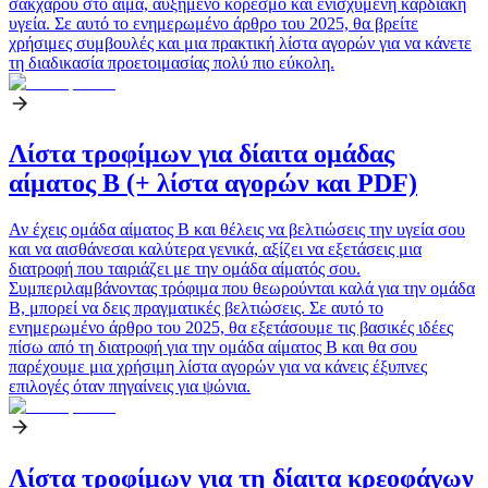
σακχάρου στο αίμα, αυξημένο κορεσμό και ενισχυμένη καρδιακή
υγεία. Σε αυτό το ενημερωμένο άρθρο του 2025, θα βρείτε
χρήσιμες συμβουλές και μια πρακτική λίστα αγορών για να κάνετε
τη διαδικασία προετοιμασίας πολύ πιο εύκολη.
Λίστα τροφίμων για δίαιτα ομάδας
αίματος Β (+ λίστα αγορών και PDF)
Αν έχεις ομάδα αίματος Β και θέλεις να βελτιώσεις την υγεία σου
και να αισθάνεσαι καλύτερα γενικά, αξίζει να εξετάσεις μια
διατροφή που ταιριάζει με την ομάδα αίματός σου.
Συμπεριλαμβάνοντας τρόφιμα που θεωρούνται καλά για την ομάδα
Β, μπορεί να δεις πραγματικές βελτιώσεις. Σε αυτό το
ενημερωμένο άρθρο του 2025, θα εξετάσουμε τις βασικές ιδέες
πίσω από τη διατροφή για την ομάδα αίματος Β και θα σου
παρέχουμε μια χρήσιμη λίστα αγορών για να κάνεις έξυπνες
επιλογές όταν πηγαίνεις για ψώνια.
Λίστα τροφίμων για τη δίαιτα κρεοφάγων