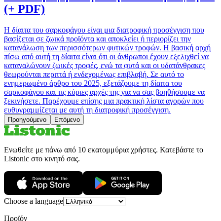
(+ PDF)
Η δίαιτα του σαρκοφάγου είναι μια διατροφική προσέγγιση που
βασίζεται σε ζωικά προϊόντα και αποκλείει ή περιορίζει την
κατανάλωση των περισσότερων φυτικών τροφών. Η βασική αρχή
πίσω από αυτή τη δίαιτα είναι ότι οι άνθρωποι έχουν εξελιχθεί να
καταναλώνουν ζωικές τροφές, ενώ τα φυτά και οι υδατάνθρακες
θεωρούνται περιττά ή ενδεχομένως επιβλαβή. Σε αυτό το
ενημερωμένο άρθρο του 2025, εξετάζουμε τη δίαιτα του
σαρκοφάγου και τις κύριες αρχές της για να σας βοηθήσουμε να
ξεκινήσετε. Παρέχουμε επίσης μια πρακτική λίστα αγορών που
ευθυγραμμίζεται με αυτή τη διατροφική προσέγγιση.
Προηγούμενο
Επόμενο
Ενωθείτε με πάνω από 10 εκατομμύρια χρήστες. Κατεβάστε το
Listonic στο κινητό σας.
Choose a language
Προϊόν