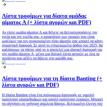
Λίστα τροφίμων για δίαιτα ομάδας
αίματος Α (+ λίστα αγορών και PDF)
Αν είστε ομάδα αίματος Α και θέλετε να βελτιστοποιήσετε την
υγεία και την ευεξία σας, η κατανόηση των τροφών που είναι
ωφέλιμες για τον συγκεκριμένο τύπο αίματός σας μπορεί να κάνει
σημαντική διαφορά. Σε αυτό το ενημερωμένο άρθρο του 2025, θα
καλύψουμε τα πάντα, από το τι αποτελεί μια ιδανική διατροφή για
την ομάδα αίματος Α, μέχρι μια βολική λίστα αγορών με όλα τα
προϊόντα που αξίζει να βάλετε στο καλάθι σας.
Λίστα τροφίμων για τη δίαιτα Banting (+
λίστα αγορών και PDF)
Η δίαιτα Banting είναι ένα πρόγραμμα διατροφής με χαμηλή
πρόσληψη υδατανθράκων και υψηλή πρόσληψη λιπαρών. Μπορεί
να οδηγήσει σε γρήγορη απώλεια βάρους, βελτιωμένο έλεγχο του