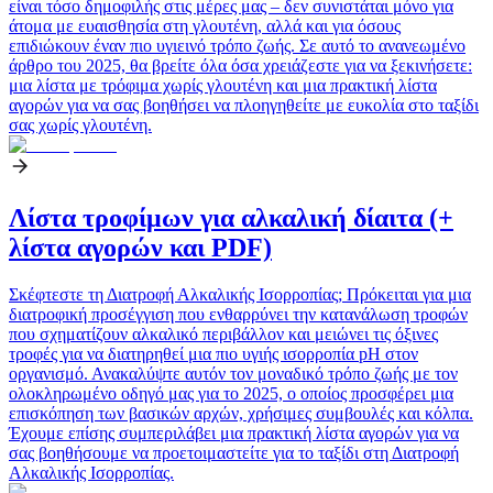
είναι τόσο δημοφιλής στις μέρες μας – δεν συνιστάται μόνο για
άτομα με ευαισθησία στη γλουτένη, αλλά και για όσους
επιδιώκουν έναν πιο υγιεινό τρόπο ζωής. Σε αυτό το ανανεωμένο
άρθρο του 2025, θα βρείτε όλα όσα χρειάζεστε για να ξεκινήσετε:
μια λίστα με τρόφιμα χωρίς γλουτένη και μια πρακτική λίστα
αγορών για να σας βοηθήσει να πλοηγηθείτε με ευκολία στο ταξίδι
σας χωρίς γλουτένη.
Λίστα τροφίμων για αλκαλική δίαιτα (+
λίστα αγορών και PDF)
Σκέφτεστε τη Διατροφή Αλκαλικής Ισορροπίας; Πρόκειται για μια
διατροφική προσέγγιση που ενθαρρύνει την κατανάλωση τροφών
που σχηματίζουν αλκαλικό περιβάλλον και μειώνει τις όξινες
τροφές για να διατηρηθεί μια πιο υγιής ισορροπία pH στον
οργανισμό. Ανακαλύψτε αυτόν τον μοναδικό τρόπο ζωής με τον
ολοκληρωμένο οδηγό μας για το 2025, ο οποίος προσφέρει μια
επισκόπηση των βασικών αρχών, χρήσιμες συμβουλές και κόλπα.
Έχουμε επίσης συμπεριλάβει μια πρακτική λίστα αγορών για να
σας βοηθήσουμε να προετοιμαστείτε για το ταξίδι στη Διατροφή
Αλκαλικής Ισορροπίας.