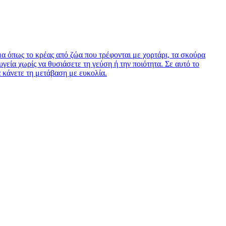
μα όπως το κρέας από ζώα που τρέφονται με χορτάρι, τα σκούρα
γεία χωρίς να θυσιάσετε τη γεύση ή την ποιότητα. Σε αυτό το
 κάνετε τη μετάβαση με ευκολία.