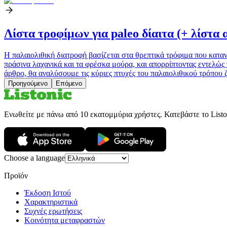
Λίστα τροφίμων για paleo δίαιτα (+ λίστα
Η παλαιολιθική διατροφή βασίζεται στα θρεπτικά τρόφιμα που κατα
πράσινα λαχανικά και τα φρέσκα μούρα, και απορρίπτοντας εντελώς 
άρθρο, θα αναλύσουμε τις κύριες πτυχές του παλαιολιθικού τρόπου 
Προηγούμενο
Επόμενο
Ενωθείτε με πάνω από 10 εκατομμύρια χρήστες. Κατεβάστε το Liston
Choose a language
Προϊόν
Έκδοση Ιστού
Χαρακτηριστικά
Συχνές ερωτήσεις
Κοινότητα μεταφραστών