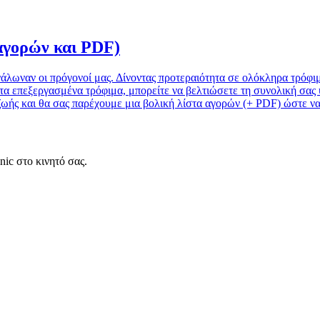
 αγορών και PDF)
νάλωναν οι πρόγονοί μας. Δίνοντας προτεραιότητα σε ολόκληρα τρόφι
τα επεξεργασμένα τρόφιμα, μπορείτε να βελτιώσετε τη συνολική σας υ
ζωής και θα σας παρέχουμε μια βολική λίστα αγορών (+ PDF) ώστε να
ic στο κινητό σας.