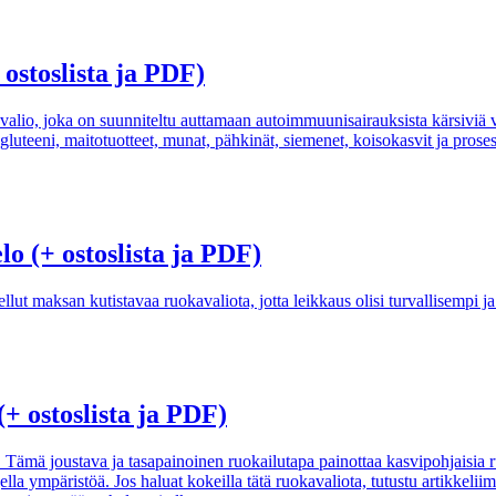
ostoslista ja PDF)
alio, joka on suunniteltu auttamaan autoimmuunisairauksista kärsiviä 
n gluteeni, maitotuotteet, munat, pähkinät, siemenet, koisokasvit ja prose
o (+ ostoslista ja PDF)
lut maksan kutistavaa ruokavaliota, jotta leikkaus olisi turvallisempi j
(+ ostoslista ja PDF)
 Tämä joustava ja tasapainoinen ruokailutapa painottaa kasvipohjaisia r
lla ympäristöä. Jos haluat kokeilla tätä ruokavaliota, tutustu artikkeliim