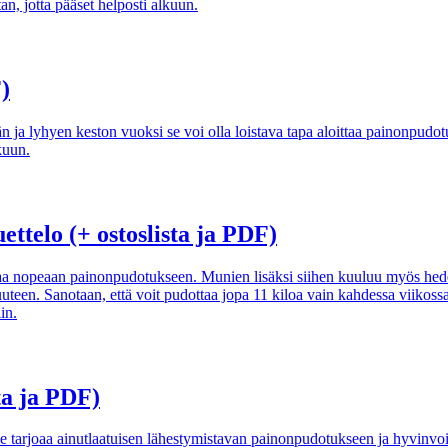
n, jotta pääset helposti alkuun.
)
n ja lyhyen keston vuoksi se voi olla loistava tapa aloittaa painonpudotu
kuun.
telo (+ ostoslista ja PDF)
taa nopeaan painonpudotukseen. Munien lisäksi siihen kuuluu myös hedelm
uteen. Sanotaan, että voit pudottaa jopa 11 kiloa vain kahdessa viikossa
in.
ta ja PDF)
e tarjoaa ainutlaatuisen lähestymistavan painonpudotukseen ja hyvinvoi