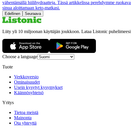
vähentämällä hiilihydraatteja. Tässä artikkelissa perehdymme ruokaval
sinua aloittamaan keto-matkasi.
Edellinen
Seuraava
Liity yli 10 miljoonan käyttäjän joukkoon. Lataa Listonic puhelimeesi
Choose a language
Tuote
Verkkoversio
Ominaisuudet
Usein kysytyt kysymykset
Käännösyhteisö
Yritys
Tietoa meistä
Mainonta
Ota yhteyttä