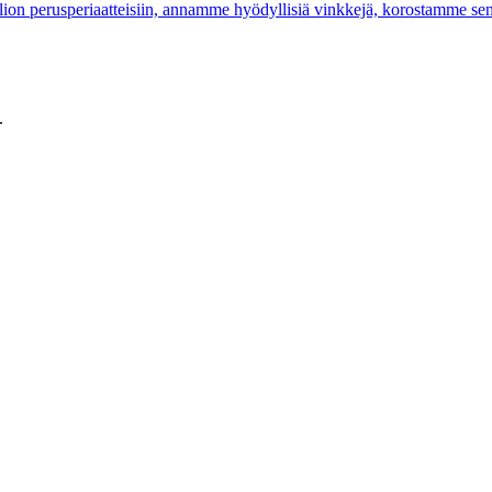
ion perusperiaatteisiin, annamme hyödyllisiä vinkkejä, korostamme sen 
.