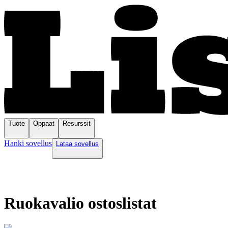
Tuote
Oppaat
Resurssit
Hanki sovellus
Lataa sovellus
Ruokavalio ostoslistat