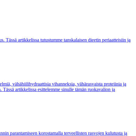
s. Tässä artikkelissa tutustumme tanskalaisen dieetin periaatteisiin ja
iä, vähähiilihydraattisia vihanneksia, vähärasvaista proteiinia ja
. Tässä artikkelissa esittelemme sinulle tämän ruokavalion ja
nnin parantamiseen korostamalla terveellisten rasvojen kulutusta ja