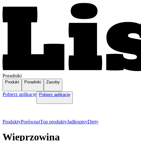
Poradniki
Produkt
Poradniki
Zasoby
Pobierz aplikację
Pobierz aplikację
Produkty
Porównaj
Top produkty
Jadłospisy
Diety
Wieprzowina