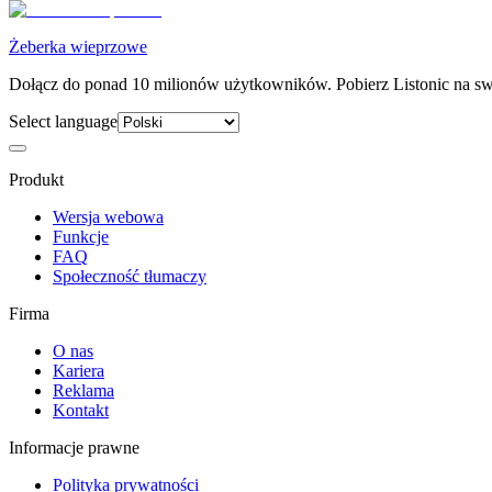
Żeberka wieprzowe
Dołącz do ponad 10 milionów użytkowników. Pobierz Listonic na swó
Select language
Produkt
Wersja webowa
Funkcje
FAQ
Społeczność tłumaczy
Firma
O nas
Kariera
Reklama
Kontakt
Informacje prawne
Polityka prywatności