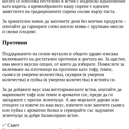
когато се използва пестеливо в ястия с индийско вдъхновение
като кърита, а кремообразното кашу сирене е идеален
заместител на традиционните сирена сосове върху паста.
За хранителен начин да започнете деня без млечни продукти –
опитайте да гарнирате соево кисело мляко с хрупкаво мюсли
и свежи плодове.
Протеини
Поддържането на силни мускули и общото здраве изисква
включването на достатъчно протеини в диетата ви. За щастие,
има много вкусни опции, от които да избирате. Помислете за
включване на източници на протеини като тофу, темпе,
сьомга (в умерени количества), скумрия (в умерени
количества) и пуйка (в умерени количества) в ястията си.
За да добавите вкус към вегетарианските ястия, опитайте да
мариновате тофу или темпе в ароматен сос, преди да ги
запържите с пресни зеленчуци. А ако морските дарове или
птиците са повече по ваш вкус, изпечете или запечете сьомга
или пуйка с ароматни билки и сервирайте със задушени
зеленчуци за добре балансирано ястие.
✅ Съвет