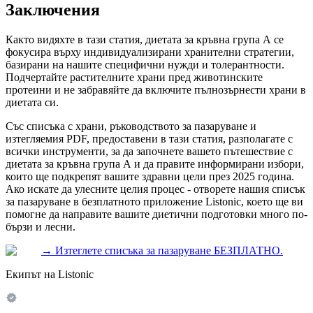
Заключения
Както видяхте в тази статия, диетата за кръвна група А се
фокусира върху индивидуализирани хранителни стратегии,
базирани на нашите специфични нужди и толерантности.
Подчертайте растителните храни пред животинските
протеини и не забравяйте да включите пълнозърнести храни в
диетата си.
Със списъка с храни, ръководството за пазаруване и
изтегляемия PDF, предоставени в тази статия, разполагате с
всички инструменти, за да започнете вашето пътешествие с
диетата за кръвна група А и да правите информирани избори,
които ще подкрепят вашите здравни цели през 2025 година.
Ако искате да улесните целия процес - отворете нашия списък
за пазаруване в безплатното приложение Listonic, което ще ви
помогне да направите вашите диетични подготовки много по-
бързи и лесни.
→
Изтеглете списъка за пазаруване БЕЗПЛАТНО.
Екипът на Listonic