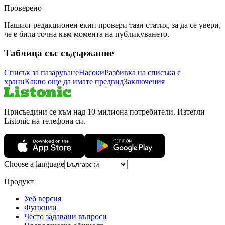
Проверено
Нашият редакционен екип провери тази статия, за да се увери,
че е била точна към момента на публикуването.
Таблица със съдържание
Списък за пазаруване
Насоки
Разбивка на списъка с
храни
Какво още да имате предвид
Заключения
Присъедини се към над 10 милиона потребители. Изтегли
Listonic на телефона си.
Choose a language
Продукт
Уеб версия
Функции
Често задавани въпроси