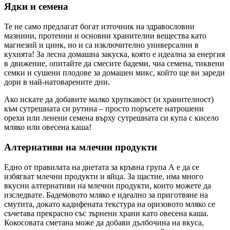
Ядки и семена
Те не само предлагат богат източник на здравословни
мазнини, протеини и основни хранителни вещества като
магнезий и цинк, но и са изключително универсални в
кухнята! За лесна домашна закуска, която е идеална за енергия
в движение, опитайте да смесите бадеми, чиа семена, тиквени
семки и сушени плодове за домашен микс, който ще ви зареди
дори в най-натоварените дни.
Ако искате да добавите малко хрупкавост (и хранителност)
към сутрешната си рутина – просто поръсете натрошени
орехи или ленени семена върху сутрешната си купа с кисело
мляко или овесена каша!
Алтернативи на млечни продукти
Едно от правилата на диетата за кръвна група А е да се
избягват млечни продукти и яйца. За щастие, има много
вкусни алтернативи на млечни продукти, които можете да
изследвате. Бадемовото мляко е идеално за приготвяне на
смутита, докато кадифената текстура на оризовото мляко се
съчетава прекрасно със зърнени храни като овесена каша.
Кокосовата сметана може да добави дълбочина на вкуса,