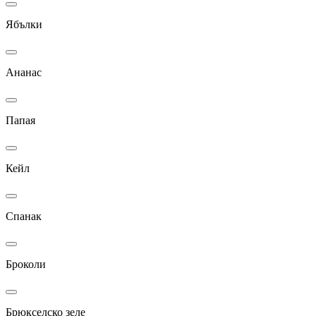
Ябълки
Ананас
Папая
Кейл
Спанак
Броколи
Брюкселско зеле