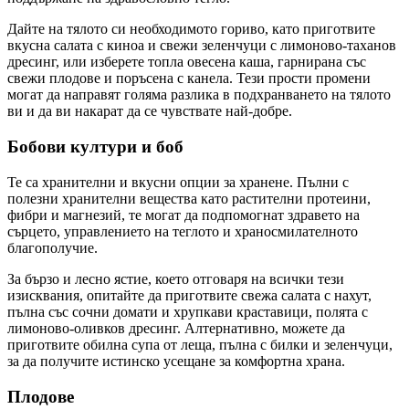
Дайте на тялото си необходимото гориво, като приготвите
вкусна салата с киноа и свежи зеленчуци с лимоново-таханов
дресинг, или изберете топла овесена каша, гарнирана със
свежи плодове и поръсена с канела. Тези прости промени
могат да направят голяма разлика в подхранването на тялото
ви и да ви накарат да се чувствате най-добре.
Бобови култури и боб
Те са хранителни и вкусни опции за хранене. Пълни с
полезни хранителни вещества като растителни протеини,
фибри и магнезий, те могат да подпомогнат здравето на
сърцето, управлението на теглото и храносмилателното
благополучие.
За бързо и лесно ястие, което отговаря на всички тези
изисквания, опитайте да приготвите свежа салата с нахут,
пълна със сочни домати и хрупкави краставици, полята с
лимоново-оливков дресинг. Алтернативно, можете да
приготвите обилна супа от леща, пълна с билки и зеленчуци,
за да получите истинско усещане за комфортна храна.
Плодове