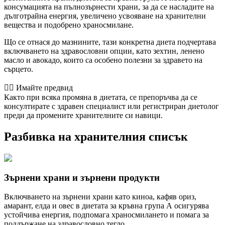
консумацията на пълнозърнести храни, за да се насладите на
дълготрайна енергия, увеличено усвояване на хранителни
вещества и подобрено храносмилане.
Що се отнася до мазнините, тази конкретна диета подчертава
включването на здравословни опции, като зехтин, ленено
масло и авокадо, които са особено полезни за здравето на
сърцето.
👨‍⚕️️ Имайте предвид
Както при всяка промяна в диетата, се препоръчва да се
консултирате с здравен специалист или регистриран диетолог
преди да промените хранителните си навици.
Разбивка на хранителния списък
Зърнени храни и зърнени продукти
Включването на зърнени храни като киноа, кафяв ориз,
амарант, елда и овес в диетата за кръвна група А осигурява
устойчива енергия, подпомага храносмилането и помага за
поддържане на здравословно тегло.