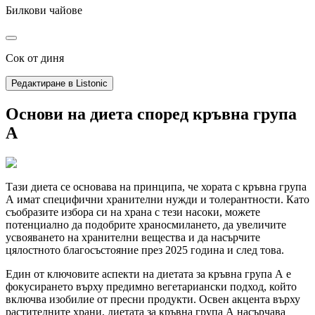
Билкови чайове
Сок от диня
Редактиране в Listonic
Основи на диета според кръвна група
А
Тази диета се основава на принципа, че хората с кръвна група
А имат специфични хранителни нужди и толерантности. Като
съобразите избора си на храна с тези насоки, можете
потенциално да подобрите храносмилането, да увеличите
усвояването на хранителни вещества и да насърчите
цялостното благосъстояние през 2025 година и след това.
Един от ключовите аспекти на диетата за кръвна група А е
фокусирането върху предимно вегетариански подход, който
включва изобилие от пресни продукти. Освен акцента върху
растителните храни, диетата за кръвна група А насърчава