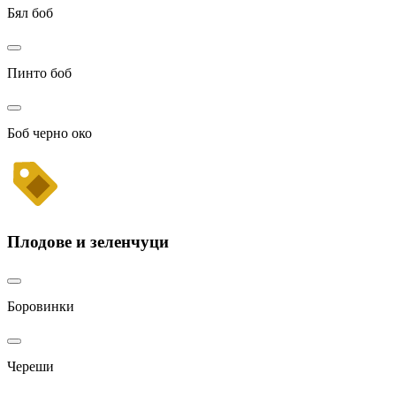
Бял боб
Пинто боб
Боб черно око
Плодове и зеленчуци
Боровинки
Череши