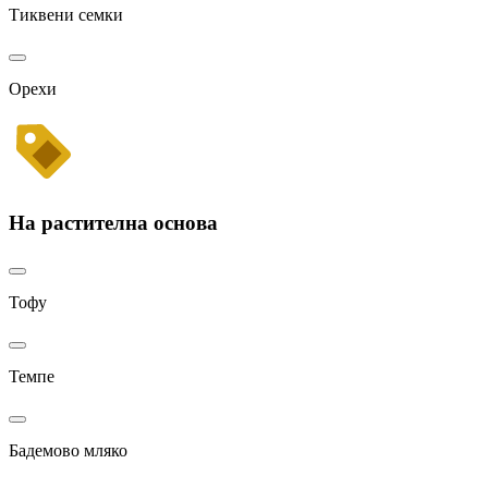
Тиквени семки
Орехи
На растителна основа
Тофу
Темпе
Бадемово мляко