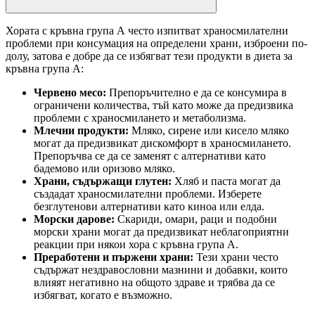
Хората с кръвна група А често изпитват храносмилателни
проблеми при консумация на определени храни, изброени по-
долу, затова е добре да се избягват тези продукти в диета за
кръвна група А:
Червено месо:
Препоръчително е да се консумира в
ограничени количества, тъй като може да предизвика
проблеми с храносмилането и метаболизма.
Млечни продукти:
Мляко, сирене или кисело мляко
могат да предизвикат дискомфорт в храносмилането.
Препоръчва се да се заменят с алтернативи като
бадемово или оризово мляко.
Храни, съдържащи глутен:
Хляб и паста могат да
създадат храносмилателни проблеми. Изберете
безглутенови алтернативи като киноа или елда.
Морски дарове:
Скариди, омари, раци и подобни
морски храни могат да предизвикат неблагоприятни
реакции при някои хора с кръвна група А.
Преработени и пържени храни:
Тези храни често
съдържат нездравословни мазнини и добавки, които
влияят негативно на общото здраве и трябва да се
избягват, когато е възможно.