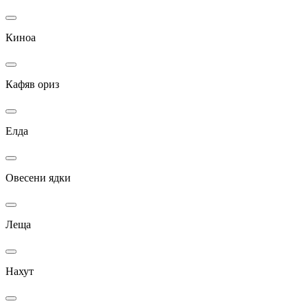
Киноа
Кафяв ориз
Елда
Овесени ядки
Леща
Нахут