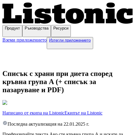
Продукт
Ръководства
Ресурси
Вземи приложението
Изтегли приложението
Списък с храни при диета според
кръвна група А (+ списък за
пазаруване и PDF)
Написано от екипа на Listonic
Екипът на Listonic
Последна актуализация на
22.01.2025 г.
Префразирайте текста Ако сте кръвна група А и искате да