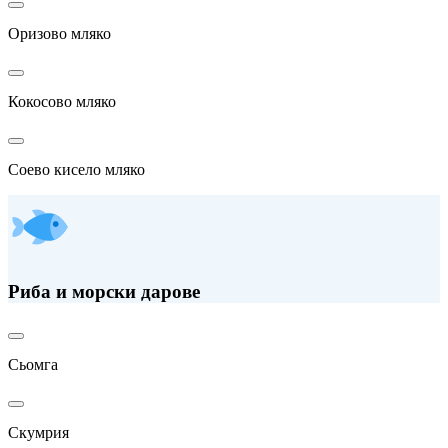
Оризово мляко
Кокосово мляко
Соево кисело мляко
Риба и морски дарове
Сьомга
Скумрия