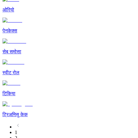
ओरियो
पेनकेक्स
सेब समोसा
स्वीट रोल
टिकिया
ट्रिअमिसु केक
1
2