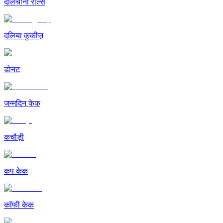
दालचीनी रोल्स
दलिया कुकीज़
डोनट
जन्मदिन केक
कचौड़ी
कप केक
कॉफी केक