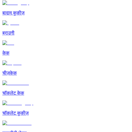
बादाम कुकीज़
ब्राउनी
केक
चीज़केक
चॉकलेट केक
चॉकलेट कुकीज़