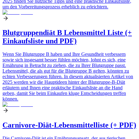
2025 finden Sie nützliche Tipps und eine praktische Einkaufsliste,
um den Vorbereitungsprozess erheblich zu erleichtern.
Blutgruppendiät B Lebensmittel Liste (+
Einkaufsliste und PDF)
Wenn Sie Blutgruppe B haben und Ihre Gesundheit verbessern
sowie sich insgesamt besser fühlen möchten, lohnt es sich, eine
Ernährung in Betracht zu ziehen, die zu Ihrer Blutgruppe passt.
Lebensmittel, die als gut für die Blutgruppe B gelten, könnten zu
echten Verbesserungen führen. In diesem aktualisierten Artikel von
2025 werden wir die Hauptideen hinter der Blutgruppe-B-Diät
erläutern und Ihnen eine praktische Einkaufsliste an die Hand
geben, damit Sie beim Einkaufen kluge Entscheidungen treffen
können.
Carnivore-Diät-Lebensmittelliste (+ PDF)
Die Carnivore-Diät ist ein Ernährungsansatz, der aus tierischen