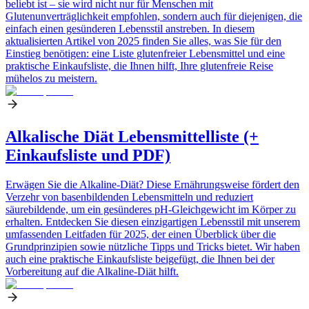
beliebt ist – sie wird nicht nur für Menschen mit
Glutenunverträglichkeit empfohlen, sondern auch für diejenigen, die
einfach einen gesünderen Lebensstil anstreben. In diesem
aktualisierten Artikel von 2025 finden Sie alles, was Sie für den
Einstieg benötigen: eine Liste glutenfreier Lebensmittel und eine
praktische Einkaufsliste, die Ihnen hilft, Ihre glutenfreie Reise
mühelos zu meistern.
Alkalische Diät Lebensmittelliste (+
Einkaufsliste und PDF)
Erwägen Sie die Alkaline-Diät? Diese Ernährungsweise fördert den
Verzehr von basenbildenden Lebensmitteln und reduziert
säurebildende, um ein gesünderes pH-Gleichgewicht im Körper zu
erhalten. Entdecken Sie diesen einzigartigen Lebensstil mit unserem
umfassenden Leitfaden für 2025, der einen Überblick über die
Grundprinzipien sowie nützliche Tipps und Tricks bietet. Wir haben
auch eine praktische Einkaufsliste beigefügt, die Ihnen bei der
Vorbereitung auf die Alkaline-Diät hilft.