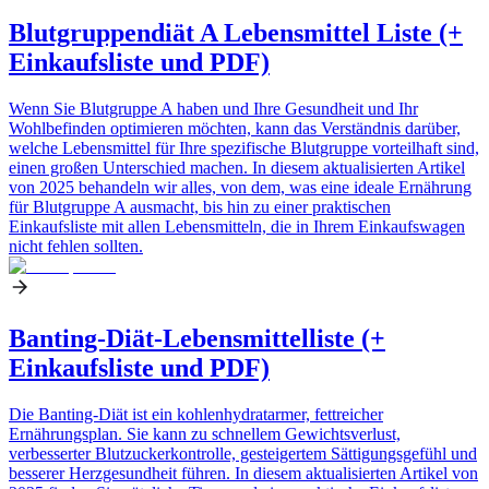
Blutgruppendiät A Lebensmittel Liste (+
Einkaufsliste und PDF)
Wenn Sie Blutgruppe A haben und Ihre Gesundheit und Ihr
Wohlbefinden optimieren möchten, kann das Verständnis darüber,
welche Lebensmittel für Ihre spezifische Blutgruppe vorteilhaft sind,
einen großen Unterschied machen. In diesem aktualisierten Artikel
von 2025 behandeln wir alles, von dem, was eine ideale Ernährung
für Blutgruppe A ausmacht, bis hin zu einer praktischen
Einkaufsliste mit allen Lebensmitteln, die in Ihrem Einkaufswagen
nicht fehlen sollten.
Banting-Diät-Lebensmittelliste (+
Einkaufsliste und PDF)
Die Banting-Diät ist ein kohlenhydratarmer, fettreicher
Ernährungsplan. Sie kann zu schnellem Gewichtsverlust,
verbesserter Blutzuckerkontrolle, gesteigertem Sättigungsgefühl und
besserer Herzgesundheit führen. In diesem aktualisierten Artikel von