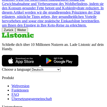
Gewichtsabnahme und Verbesserung des Wohlbefindens, indem sie
den Konsum gesunder Fette betont und Kohlenhydrate reduziert. In
diesem Artikel werden wir die grundlegenden Prinzipien der Diät
erläutern, nützliche Tipps geben, ihre gesundheitlichen Vorteile
hervorheben und sogar eine praktische Einkaufsliste bereitstellen,
um Ihnen den Einstieg in Ihre Keto-Reise zu erleichtern.
Zurück
Weiter
Schließe dich über 10 Millionen Nutzern an. Lade Listonic auf dein
Handy.
Choose a language
Produkt
Webversion
Funktionen
FAQ
Übersetzungsgemeinschaft
Unternehmen