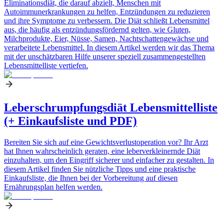
Eliminationsdiät, die darauf abzielt, Menschen mit
Autoimmunerkrankungen zu helfen, Entzündungen zu reduzieren
und ihre Symptome zu verbessern. Die Diät schließt Lebensmittel
aus, die häufig als entzündungsfördernd gelten, wie Gluten,
Milchprodukte, Eier, Nüsse, Samen, Nachtschattengewächse und
verarbeitete Lebensmittel. In diesem Artikel werden wir das Thema
mit der unschätzbaren Hilfe unserer speziell zusammengestellten
Lebensmittelliste vertiefen.
Leberschrumpfungsdiät Lebensmittelliste
(+ Einkaufsliste und PDF)
Bereiten Sie sich auf eine Gewichtsverlustoperation vor? Ihr Arzt
hat Ihnen wahrscheinlich geraten, eine leberverkleinernde Diät
einzuhalten, um den Eingriff sicherer und einfacher zu gestalten. In
diesem Artikel finden Sie nützliche Tipps und eine praktische
Einkaufsliste, die Ihnen bei der Vorbereitung auf diesen
Ernährungsplan helfen werden.