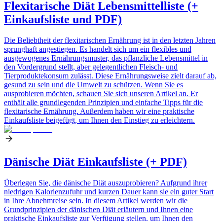
Flexitarische Diät Lebensmittelliste (+
Einkaufsliste und PDF)
Die Beliebtheit der flexitarischen Ernährung ist in den letzten Jahren
sprunghaft angestiegen. Es handelt sich um ein flexibles und
ausgewogenes Ernährungsmuster, das pflanzliche Lebensmittel in
den Vordergrund stellt, aber gelegentlichen Fleisch- und
Tierproduktekonsum zulässt. Diese Ernährungsweise zielt darauf ab,
gesund zu sein und die Umwelt zu schützen. Wenn Sie es
ausprobieren möchten, schauen Sie sich unseren Artikel an. Er
enthält alle grundlegenden Prinzipien und einfache Tipps für die
flexitarische Ernährung. Außerdem haben wir eine praktische
Einkaufsliste beigefügt, um Ihnen den Einstieg zu erleichtern.
Dänische Diät Einkaufsliste (+ PDF)
Überlegen Sie, die dänische Diät auszuprobieren? Aufgrund ihrer
niedrigen Kalorienzufuhr und kurzen Dauer kann sie ein guter Start
in Ihre Abnehmreise sein. In diesem Artikel werden wir die
Grundprinzipien der dänischen Diät erläutern und Ihnen eine
praktische Einkaufsliste zur Verfügung stellen, um Ihnen den