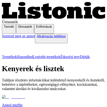
Útmutatók
Termék
Útmutatók
Erőforrások
Szerezd meg az appot
Alkalmazás letöltése
Termékek
Hasonlítsd
Legjobb termékek
Étkezési terv
Diéták
Kenyerek és lisztek
Találjon részletes információkat különböző kenyerekről és lisztekről,
beleértve a tápértékeket, egészségügyi előnyöket, kockázatokat,
valamint tárolási és kiválasztási tanácsokat.
Angol muffin