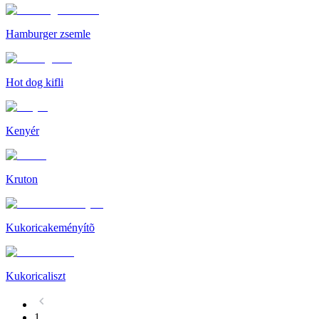
Hamburger zsemle
Hot dog kifli
Kenyér
Kruton
Kukoricakeményítõ
Kukoricaliszt
1