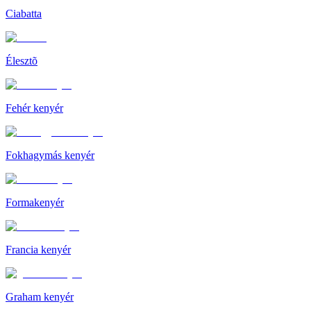
Ciabatta
Élesztõ
Fehér kenyér
Fokhagymás kenyér
Formakenyér
Francia kenyér
Graham kenyér