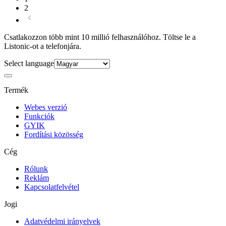
2
Csatlakozzon több mint 10 millió felhasználóhoz. Töltse le a
Listonic-ot a telefonjára.
Select language
Termék
Webes verzió
Funkciók
GYIK
Fordítási közösség
Cég
Rólunk
Reklám
Kapcsolatfelvétel
Jogi
Adatvédelmi irányelvek