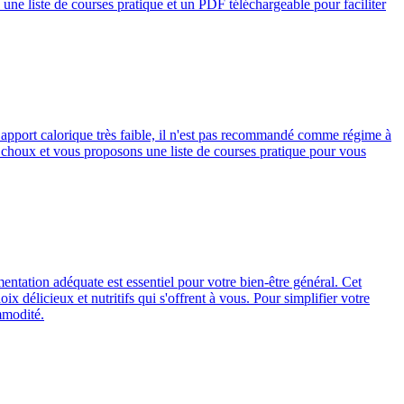
ne liste de courses pratique et un PDF téléchargeable pour faciliter
pport calorique très faible, il n'est pas recommandé comme régime à
 choux et vous proposons une liste de courses pratique pour vous
ntation adéquate est essentiel pour votre bien-être général. Cet
x délicieux et nutritifs qui s'offrent à vous. Pour simplifier votre
mmodité.