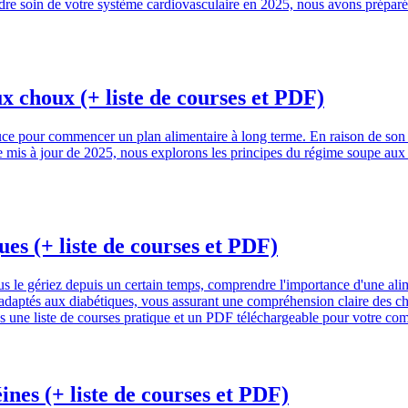
dre soin de votre système cardiovasculaire en 2025, nous avons préparé u
x choux (+ liste de courses et PDF)
e pour commencer un plan alimentaire à long terme. En raison de son a
e mis à jour de 2025, nous explorons les principes du régime soupe aux
es (+ liste de courses et PDF)
le gériez depuis un certain temps, comprendre l'importance d'une alime
s adaptés aux diabétiques, vous assurant une compréhension claire des choi
s une liste de courses pratique et un PDF téléchargeable pour votre co
ines (+ liste de courses et PDF)