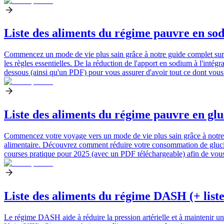
Liste des aliments du régime pauvre en sod
Commencez un mode de vie plus sain grâce à notre guide complet sur le
les règles essentielles. De la réduction de l'apport en sodium à l'inté
dessous (ainsi qu'un PDF) pour vous assurer d'avoir tout ce dont vo
Liste des aliments du régime pauvre en gluc
Commencez votre voyage vers un mode de vie plus sain grâce à notre gui
alimentaire. Découvrez comment réduire votre consommation de glucides 
courses pratique pour 2025 (avec un PDF téléchargeable) afin de vous
Liste des aliments du régime DASH (+ liste
Le régime DASH aide à réduire la pression artérielle et à maintenir un