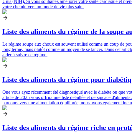
Unis (NIH). Si vous souhaitez améliorer votre santé cardiaque et pren
votre chemin vers un mode de vie plus sain.
Liste des aliments du régime de la soupe au
Le régime soupe aux choux est souvent utilisé comme un coup de pouc
long terme, mais plutôt comme un moyen de se lancer. Dans cet articl
aider à suivre ce régime.
Liste des aliments du régime pour diabétiqu
Que vous ayez récemment été diagnostiqué avec le diabète ou que vous 
article de 2025 vous offrira une liste détaillée et perspicace d'aliment
parcours vers une alimentation équilibrée, nous avons également inclu
Liste des aliments du régime riche en proté