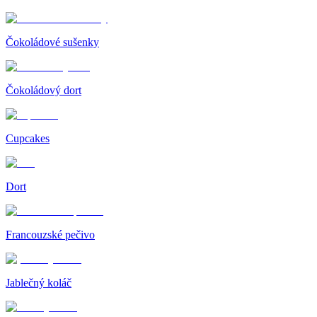
Čokoládové sušenky
Čokoládový dort
Cupcakes
Dort
Francouzské pečivo
Jablečný koláč