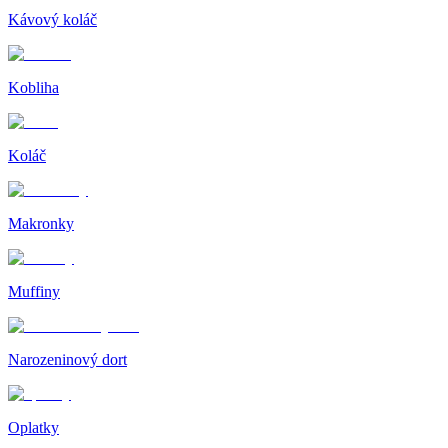
Kávový koláč
Kobliha
Koláč
Makronky
Muffiny
Narozeninový dort
Oplatky