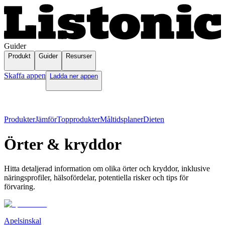
Guider
Produkt
Guider
Resurser
Skaffa appen
Ladda ner appen
Produkter
Jämför
Topprodukter
Måltidsplaner
Dieten
Örter & kryddor
Hitta detaljerad information om olika örter och kryddor, inklusive
näringsprofiler, hälsofördelar, potentiella risker och tips för
förvaring.
Apelsinskal