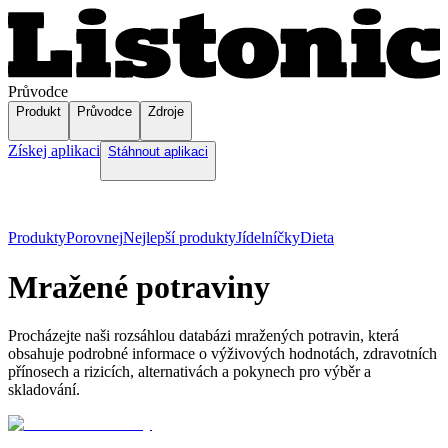
Průvodce
Produkt
Průvodce
Zdroje
Získej aplikaci
Stáhnout aplikaci
Produkty
Porovnej
Nejlepší produkty
Jídelníčky
Dieta
Mražené potraviny
Procházejte naši rozsáhlou databázi mražených potravin, která
obsahuje podrobné informace o výživových hodnotách, zdravotních
přínosech a rizicích, alternativách a pokynech pro výběr a
skladování.