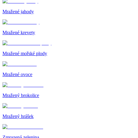
Mražené jahody
Mražené krevety
Mražené mořské plody
Mražené ovoce
Mražený brokolice
Mražený hrášek
Zmrazená zelenina