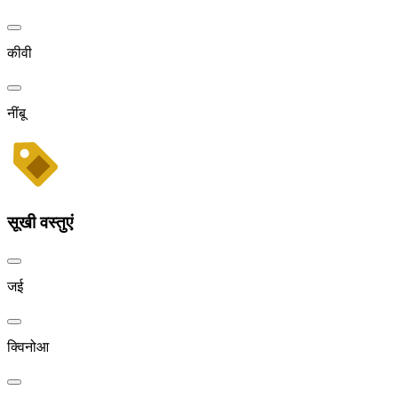
कीवी
नींबू
सूखी वस्तुएं
जई
क्विनोआ