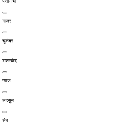
पत्तागोभी
गाजर
चुकंदर
शकरकंद
प्याज
लहसुन
सेब