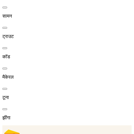
सामन
ट्राउट
कॉड
मैकेरल
टूना
झींगा