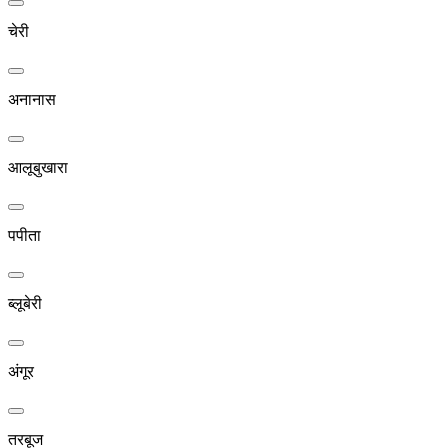
चेरी
अनानास
आलूबुखारा
पपीता
ब्लूबेरी
अंगूर
तरबूज